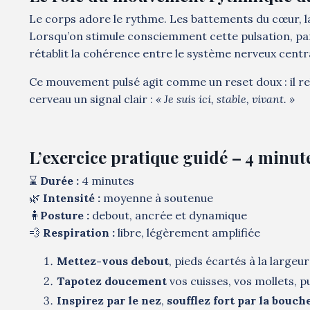
Le corps adore le rythme. Les battements du cœur, la 
Lorsqu’on stimule consciemment cette pulsation, par 
rétablit la cohérence entre le système nerveux centra
Ce mouvement pulsé agit comme un reset doux : il rela
cerveau un signal clair :
« Je suis ici, stable, vivant. »
L’exercice pratique guidé – 4 minute
⌛
Durée :
4 minutes
🌿
Intensité :
moyenne à soutenue
🧍
Posture :
debout, ancrée et dynamique
💨
Respiration :
libre, légèrement amplifiée
Mettez-vous debout
, pieds écartés à la largeu
Tapotez doucement
vos cuisses, vos mollets, p
Inspirez par le nez
,
soufflez fort par la bouch