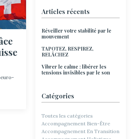
Articles récents
Réveiller votre stabilité par le
mouvement
âce
TAPOTEZ, RESPIREZ,
isse
RELÂCHEZ
Vibrer le calme : libérer les
tensions invisibles par le son
Neuro-
Catégories
Toutes les catégories
Accompagnement Bien-Être
Accompagnement En Transition